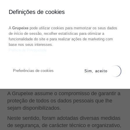
Definições de cookies
Termos &
A
Grupeixe
pode utilizar cookies para memorizar os seus dados
Condições
de início de sessão, recolher estatísticas para otimizar a
funcionalidade do site e para realizar ações de marketing com
base nos seus interesses.
Poltíca de Privacidade
Preferências de cookies
Sim, aceito
Política de Privacidade & Cookies
A Grupeixe assume o compromisso de garantir a
proteção de todos os dados pessoais que lhe
sejam disponibilizados.
Neste sentido, foram adotadas diversas medidas
de segurança, de carácter técnico e organizativo,